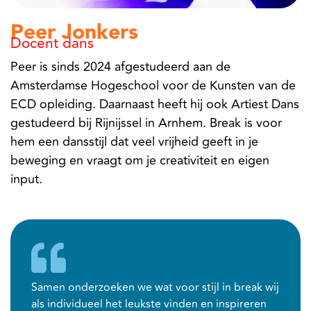
Peer Jonkers
Docent dans
Peer is sinds 2024 afgestudeerd aan de
Amsterdamse Hogeschool voor de Kunsten van de
ECD opleiding. Daarnaast heeft hij ook Artiest Dans
gestudeerd bij Rijnijssel in Arnhem. Break is voor
hem een dansstijl dat veel vrijheid geeft in je
beweging en vraagt om je creativiteit en eigen
input.
Samen onderzoeken we wat voor stijl in break wij
als individueel het leukste vinden en inspireren