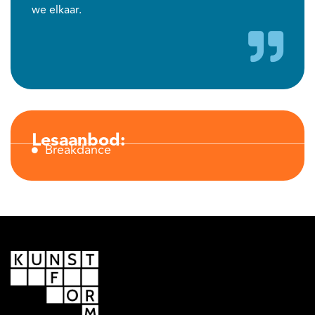
we elkaar.
Lesaanbod:
Breakdance