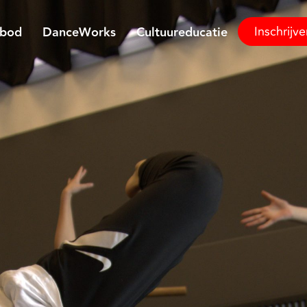
Inschrijv
nbod
DanceWorks
Cultuureducatie