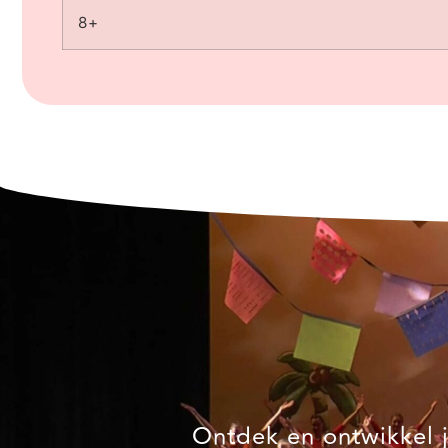
8+
Ontdek en ontwikkel j