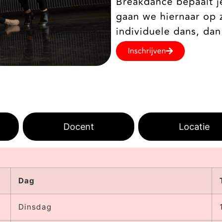
Breakdance bepaalt je
gaan we hiernaar op 
individuele dans, da
Inschrijven
Docent
Locatie
Dag
Dinsdag