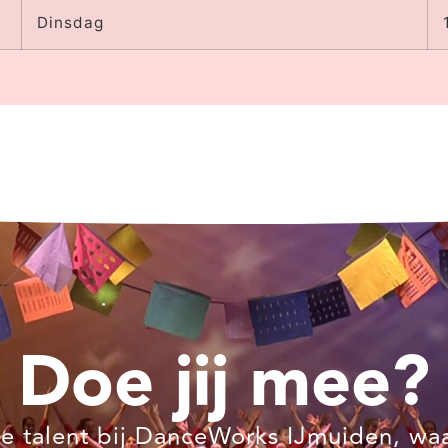
Dinsdag
Doe jij mee?
e talent bij DanceWorks IJmuiden, wa