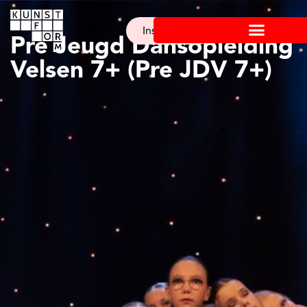
Inschrijven
Pre Jeugd Dansopleiding
Velsen 7+ (Pre JDV 7+)