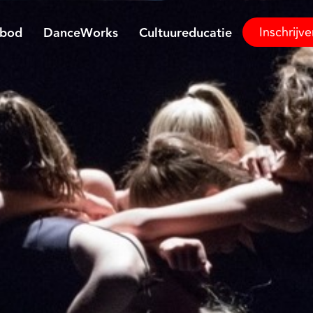
Inschrijv
nbod
DanceWorks
Cultuureducatie