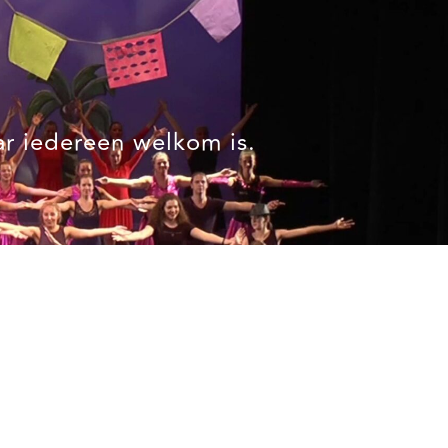
ar iedereen welkom is.
Algemeen
Algemene voorwaarden
Algemene voorwaarden webshop
Privacyverklaring