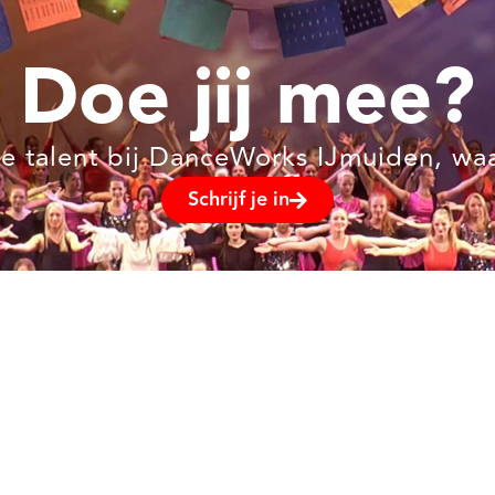
Doe jij mee?
e talent bij DanceWorks IJmuiden, wa
Schrijf je in
Pagina's
Home
Over ons
Cursusaanbod