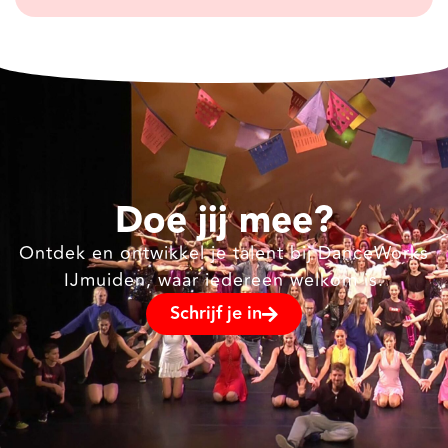
Doe jij mee?
Ontdek en ontwikkel je talent bij DanceWorks
IJmuiden, waar iedereen welkom is.
Schrijf je in