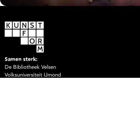
Samen sterk:
De Bibliotheek Velsen
Volksuniversiteit IJmond
Pagina's
Home
Over ons
Cursusaanbod
Danceworks
Cultuureducatie